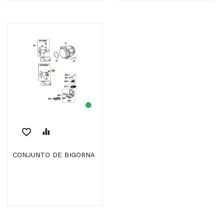
favorite_border
equalizer
CONJUNTO DE BIGORNA