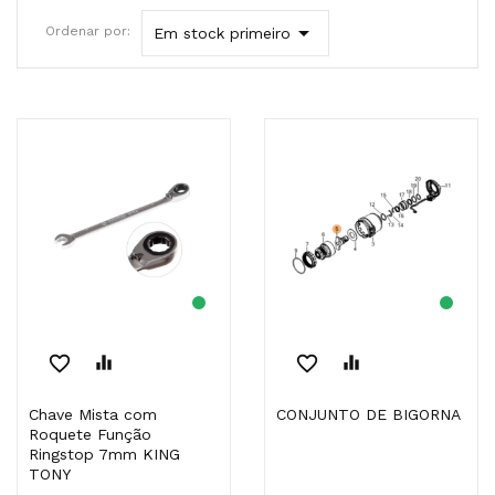

Ordenar por:
Em stock primeiro
favorite_border
equalizer
favorite_border
equalizer
Chave Mista com
CONJUNTO DE BIGORNA
Roquete Função
Ringstop 7mm KING
TONY