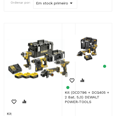

Ordenar por:
Em stock primeiro
favorite_border
equalizer
Kit (DCD796 + DCG405 +
2 Bat. 5,0) DEWALT
favorite_border
equalizer
POWER-TOOLS
Kit