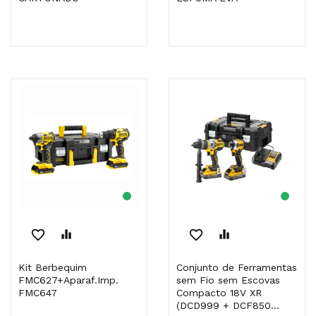
favorite_border
equalizer
favorite_border
equalizer
Kit Berbequim
Conjunto de Ferramentas
FMC627+Aparaf.Imp.
sem Fio sem Escovas
FMC647
Compacto 18V XR
(DCD999 + DCF850...