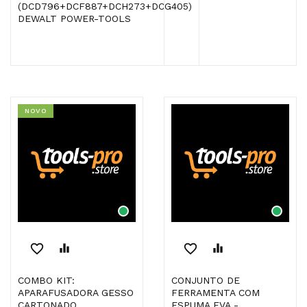
(DCD796+DCF887+DCH273+DCG405)
DEWALT POWER-TOOLS
NOVO
favorite_border
equalizer
favorite_border
equalizer
COMBO KIT:
CONJUNTO DE
APARAFUSADORA GESSO
FERRAMENTA COM
CARTONADO
ESPUMA EVA -