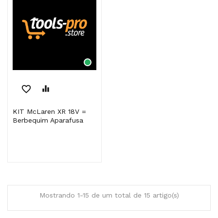
favorite_border
equalizer
KIT McLaren XR 18V =
Berbequim Aparafusa
Mostrando 1-15 de um total de 15 artigo(s)