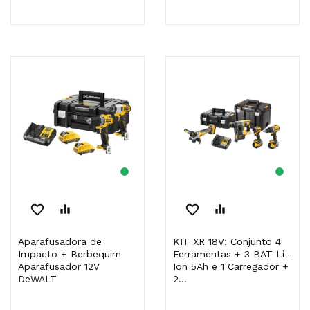
favorite_border
equalizer
favorite_border
equalizer
Aparafusadora de
KIT XR 18V: Conjunto 4
Impacto + Berbequim
Ferramentas + 3 BAT Li-
Aparafusador 12V
Ion 5Ah e 1 Carregador +
DeWALT
2...