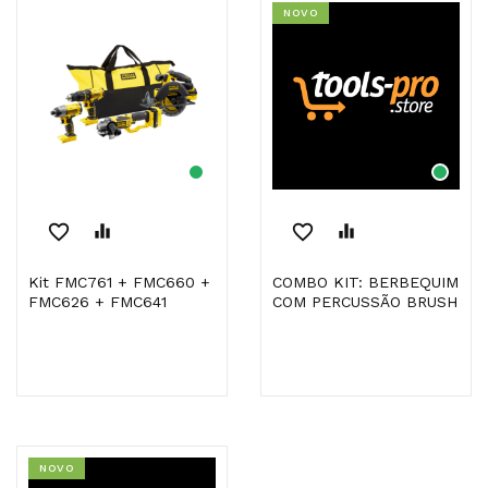
NOVO
favorite_border
equalizer
favorite_border
equalizer
Kit FMC761 + FMC660 +
COMBO KIT: BERBEQUIM
FMC626 + FMC641
COM PERCUSSÃO BRUSH
NOVO