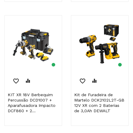
favorite_border
equalizer
favorite_border
equalizer
KIT XR 18V Berbequim
Kit de Furadeira de
Percussão DCD1007 +
Martelo DCK2102L2T-GB
Aparafusadora Impacto
12V XR com 2 Baterias
DCF860 + 2...
de 3,0Ah DEWALT