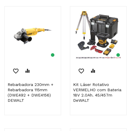
favorite_border
equalizer
favorite_border
equalizer
Rebarbadora 230mm +
Kit Láser Rotativo
Rebarbadora 115mm
VERMELHO com Bateria
(DWE492 + DWE4156)
18V 2.0Ah. 45/457m
DEWALT
DeWALT