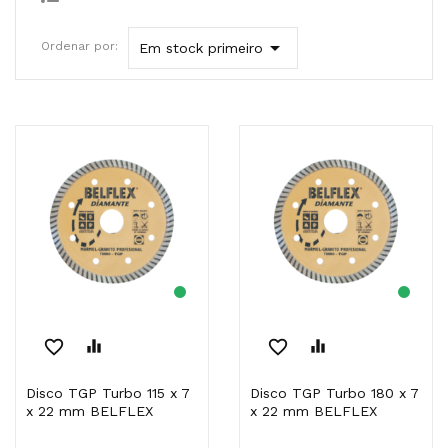

Ordenar por:
Em stock primeiro
favorite_border
equalizer
favorite_border
equalizer
Disco TGP Turbo 115 x 7
Disco TGP Turbo 180 x 7
x 22 mm BELFLEX
x 22 mm BELFLEX