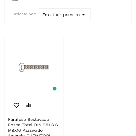

Ordenar por:
Em stock primeiro
favorite_border
equalizer
Parafuso Sextavado
Rosca Total DIN 961 8.8
M8X16 Passivado
Amarelo CHEMITOOL...