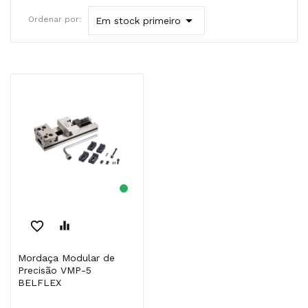

Ordenar por:
Em stock primeiro
favorite_border
equalizer
Mordaça Modular de
Precisão VMP-5
BELFLEX