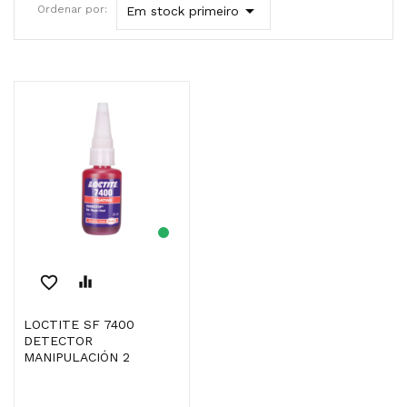

Ordenar por:
Em stock primeiro
favorite_border
equalizer
LOCTITE SF 7400
DETECTOR
MANIPULACIÓN 2